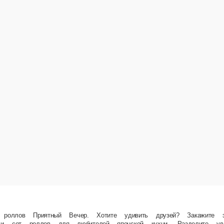
. Хотите удивить друзей? Закажите это комбо! 2 пиццы – много сыра, пепперони, мясо – 
мы не осудим! Каждое блюдо приготовлено из качественных ингредиентов с соблюдением