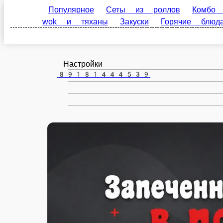
Популярное
Сеты из роллов
Комбо наборы
Анапа
тяханы
Закуски
Горячие блюда
Соусы
На
ru
Настройки
89181444539