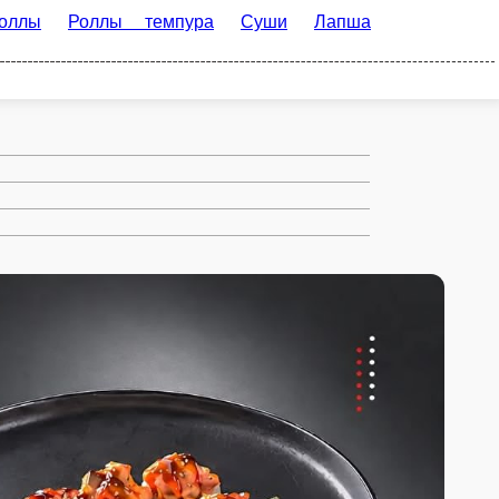
ура
Суши
Лапша wok и