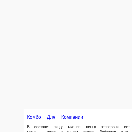
Комбо Для Компании
В составе: пицца мясная, пицца пепперони, сет роллов Приятный Вечер
кухни. Разделите удовольствие с компанией или съешьте все сами – 