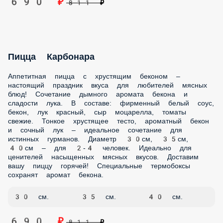
НАПИТКИ
Пицца Фри
Изысканная пицца, оригинальное сочетание итальянских
традиций! Легкий вкус и элегантная подача. В составе:
чесночный соус, куриное филе, сыр моцарелла, помидоры,
красный лук, картофель фри, маринованные огурчики.
Тонкое хрустящее тесто, нежное куриное филе и свежие
овощи – изысканное сочетание для ценителей утонченных
вкусов. Диаметр 30см, 35см, 40см – для 2-4 человек.
Идеально для тех, кто ценит элегантные вкусовые
сочетания. Привезем вашу пиццу горячей! Наши курьеры
доставят заказ в любую точку Витязево и Анапского
района.
30 см.
35 см.
40 см.