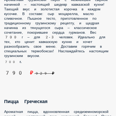
Утонченный вкус в каждом кусочке. В составе: фирменный
белый соус, сыр моцарелла, нежнейший лосось, тигровые
креветки, мидии, томаты. Тонкое хрустящее тесто, свежий
лосось, креветка тигровая, мясо мидий изысканное
сочетание для ценителей морепродуктов. Диаметр 30см,
35см, 40см – для 2-4 человек. Идеально для особых случаев
и романтических вечеров. Оперативная доставка! Мы
сохраним все вкусовые нюансы этой изысканной пиццы.
30 см.
35 см.
40 см.
850 ₽
1 000 ₽
Пицца Сливочная с Лососем
Изысканная пицца с нежнейшим лососем на сливочной
основе – настоящий деликатес для гурманов! Утонченный
вкус в каждом кусочке. В составе: фирменный белый соус,
сыр сливочный, сыр моцарелла, нежнейший лосось,