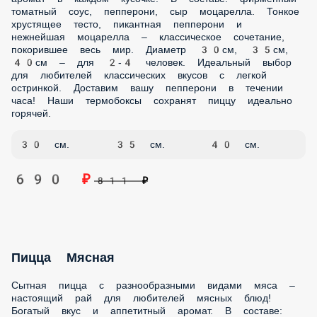
Пицца Грибная
Ароматная пицца с сочными шампиньонами – настоящее
удовольствие для любителей грибов! Нежный грибной вкус
в каждом кусочке. В составе: шампиньоны свежие,
фирменный соус, сыр моцарелла. Тонкое хрустящее тесто,
сочные шампиньоны и нежнейшая моцарелла – идеальное
сочетание для любителей грибных блюд. Диаметр 30см,
35см, 40см – для 2-4 человек. Идеальный выбор для
вегетарианцев и ценителей натуральных ингредиентов.
Привезем вашу грибную пиццу в течении часа!
Гарантируем сохранение аромата и вкуса.
30 см.
35 см.
40 см.
690 ₽
811 ₽