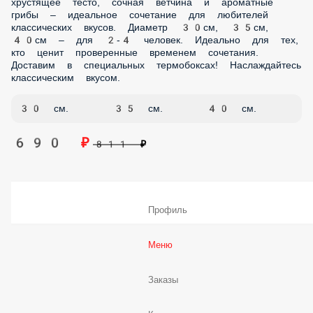
30 см.
35 см.
40 см.
690 ₽
811 ₽
Пицца Сырная
Изысканная пицца с разнообразными видами сыра –
настоящий рай для сырных гурманов! Богатый сливочный
вкус и тянущаяся текстура. В составе: соус фирменный,
сырное ассорти. Тонкое хрустящее тесто и щедрая порция
изысканных сыров – идеальное сочетание для тех, кто не
представляет свою жизнь без сыра. Диаметр 30см, 35см,
40см – для 2-4 человек. Идеально для истинных ценителей
сыра. Доставка в специальных термобоксах!
Наслаждайтесь неповторимым сырным вкусом.
30 см.
35 см.
40 см.