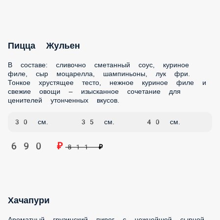
Аппетитная пицца с хрустящим беконом – настоящий
праздник вкуса для любителей мясных блюд! Сочетание
дымного аромата бекона и сладости лука. В составе:
фирменный белый соус, бекон, лук красный, сыр
моцарелла, томаты свежие. Тонкое хрустящее тесто,
ароматный бекон и сочный лук – идеальное сочетание для
истинных гурманов. Диаметр 30см, 35см, 40см – для 2-4
человек. Идеально для ценителей насыщенных мясных
вкусов. Доставим вашу пиццу горячей! Специальные
термобоксы сохранят аромат бекона.
30 см.
35 см.
40 см.
690 ₽
811 ₽
Пицца с Морепродуктами
Изысканная пицца с нежнейшими морепродуктами на
сливочной основе – настоящий деликатес для гурманов!