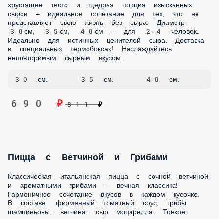
кто любит необычные вкусовые сочетания. Доставим в
любую точку Анапы! Ощутите тропический вкус даже на
побережье Черного моря.
30 см.
35 см.
40 см.
690 ₽
811 ₽
Пицца Цезарь
Изысканная пицца, вдохновленная знаменитым салатом –
оригинальное сочетание итальянских традиций! Легкий
вкус и элегантная подача. В составе: фирменный
томатный соус, куриное филе, сыр моцарелла, помидоры,
лист салата. Тонкое хрустящее тесто, нежное куриное филе
и свежие овощи – изысканное сочетание для ценителей
утонченных вкусов. Диаметр 30см, 35см, 40см – для 2-4
человек. Идеально для тех, кто ценит элегантные вкусовые
сочетания. Привезем вашу пиццу горячей! Наши курьеры
доставят заказ в любую точку Анапы.