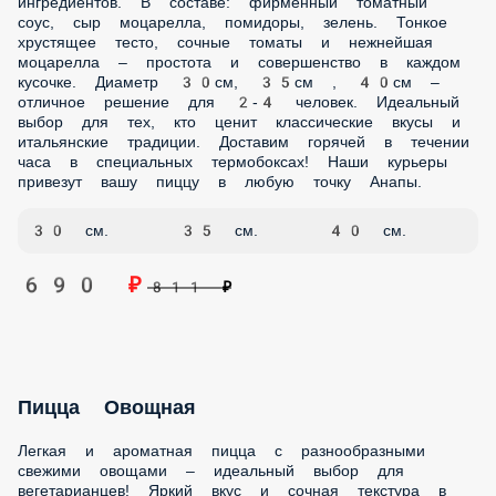
Культовая американо-итальянская пицца с острыми
колбасками пепперони! Яркий вкус и аппетитный аромат в
каждом кусочке. В составе: фирменный томатный соус,
пепперони, сыр моцарелла. Тонкое хрустящее тесто,
пикантная пепперони и нежнейшая моцарелла –
классическое сочетание, покорившее весь мир. Диаметр
30см, 35см, 40см – для 2-4 человек. Идеальный выбор для
любителей классических вкусов с легкой остринкой.
Доставим вашу пепперони в течении часа! Наши
термобоксы сохранят пиццу идеально горячей.
30 см.
35 см.
40 см.
690 ₽
811 ₽
Пицца Мясная
Сытная пицца с разнообразными видами мяса –
настоящий рай для любителей мясных блюд! Богатый вкус
и аппетитный аромат. В составе: фирменный томатный