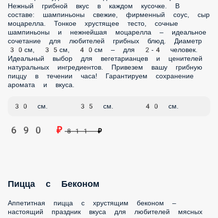
690 ₽
811 ₽
Хачапури
Ароматный грузинский пирог с нежнейшей сырной
начинкой – настоящий шедевр кавказской кухни! Тающий
вкус и золотистая корочка в каждом кусочке. В составе: сыр
моцарелла, масло сливочное. Пышное тесто,
приготовленное по традиционному грузинскому рецепту,
и щедрая начинка из тянущегося сыра – классическое
сочетание, покорившее сердца гурманов. Вес 700 г – для 2-
3 человек. Идеально для тех, кто ценит кавказскую кухню и
хочет разнообразить свое меню. Доставим горячим в
специальных термобоксах! Наслаждайтесь настоящим
грузинским вкусом.
700 г.
790 ₽
929 ₽