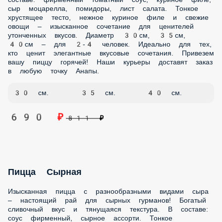
идеально для любителей легких блюд. Диаметр 30см, 35см,
40см – для 2-4 человек. Идеально для здорового питания.
Быстрая доставка по всей Анапе! Наслаждайтесь
свежестью овощей.
30 см.
35 см.
40 см.
690 ₽
811 ₽
Пицца Гавайская
Экзотическая пицца с ананасами и курицей – необычное
сочетание сладких и соленых вкусов! Тропический акцент
в традиционном итальянском блюде. В составе:
маринованная курочка, ананасы, сыр моцарелла, ветчина,
фирменный томатный соус. Тонкое хрустящее тесто,
сочные кусочки ананаса и нежная курица – необычное
сочетание для любителей экспериментов. Диаметр 30см,
35см, 40см – для 2-4 человек. Идеальный выбор для тех,