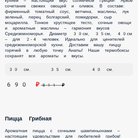
томаты. Тонкое хрустящее тесто, свежий лосось и
сливочный сыр – изысканное сочетание для ценителей
морепродуктов. Диаметр 30см, 35см, 40см – для 2-4
человек. Идеально для особых случаев и романтических
вечеров. Оперативная доставка! Мы сохраним все
вкусовые нюансы этой изысканной пиццы.
30 см.
35 см.
40 см.
850 ₽
1 000 ₽
Пицца Жульен
В составе: сливочно сметанный соус, куриное филе, сыр
моцарелла, шампиньоны, лук фри. Тонкое хрустящее
тесто, нежное куриное филе и свежие овощи – изысканное
сочетание для ценителей утонченных вкусов.
30 см.
35 см.
40 см.