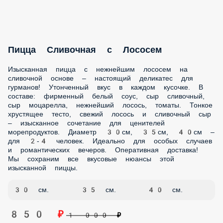
Пицца Пепперони с Помидорами
Культовая американо-итальянская пицца с острыми
колбасками пепперони! Яркий вкус и аппетитный аромат в
каждом кусочке. В составе: фирменный томатный соус,
пепперони, сыр моцарелла, томаты свежие, лук красный,
соус барбекю. Тонкое хрустящее тесто, пикантная
пепперони, нежнейшая моцарелла и свежие томаты –
классическое сочетание, покорившее весь мир. Диаметр
30см, 35см, 40см – для 2-4 человек. Идеальный выбор для
любителей классических вкусов с легкой остринкой.
Доставим вашу пепперони в течении часа! Наши
термобоксы сохранят пиццу идеально горячей.
30 см.
35 см.
40 см.
690 ₽
811 ₽
Пицца Карбонара