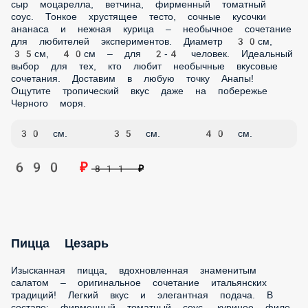
томаты и нежнейшая моцарелла – простота и
совершенство в каждом кусочке. Диаметр 30см, 35см , 40см
– отличное решение для 2-4 человек. Идеальный выбор
для тех, кто ценит классические вкусы и итальянские
традиции. Доставим горячей в течении часа в
специальных термобоксах! Наши курьеры привезут вашу
пиццу в любую точку Анапы.
30 см.
35 см.
40 см.
690 ₽
811 ₽
Пицца Овощная
Легкая и ароматная пицца с разнообразными свежими
овощами – идеальный выбор для вегетарианцев! Яркий
вкус и сочная текстура в каждом кусочке. В составе:
фирменный томатный соус, шампиньоны, помидоры,
перец болгарский, лук репчатый, маслины, сыр
моцарелла. Тонкое хрустящее тесто и свежие овощи –