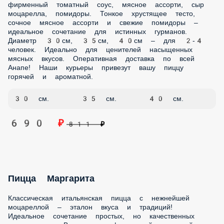
Пицца с Беконом
Аппетитная пицца с хрустящим беконом – настоящий
праздник вкуса для любителей мясных блюд! Сочетание
дымного аромата бекона и сладости лука. В составе:
фирменный томатный соус, бекон, лук красный, сыр
моцарелла, маслины. Тонкое хрустящее тесто, ароматный
бекон и сочный лук – идеальное сочетание для истинных
гурманов. Диаметр 30см, 35см, 40см – для 2-4 человек.
Идеально для ценителей насыщенных мясных вкусов.
Доставим вашу пиццу горячей! Специальные термобоксы
сохранят аромат бекона.
30 см.
35 см.
40 см.
690 ₽
811 ₽
Пицца Пепперони