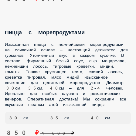
690 ₽
811 ₽
Пицца Деревенская
В составе: фирменный томатный соус, охотничьи колбаски,
бекон, огурцы маринованные, лук красный, перец
халапеньо, сыр моцарелла, соус BBQ. Тонкое хрустящее
тесто, сочный бекон и ароматные маринованные огурчики
– идеальное сочетание для любителей классических
вкусов.
30 см.
35 см.
40 см.
690 ₽
811 ₽