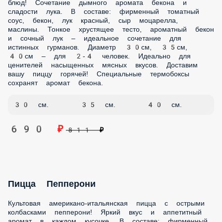
Пицца Греческая
Ароматная пицца, вдохновленная средиземноморской
кухней – настоящий вкус солнечной Греции! Яркое
сочетание свежих овощей и оливок. В составе: фирменный
томатный соус, ветчина, маслины, лук зеленый, перец
болгарский, помидорки, сыр моцарелла. Тонкое хрустящее
тесто, сочные овощи и ароматные маслины – гармония
вкусов Средиземноморья. Диаметр 30см, 35см, 40см – для
2-4 человек. Идеально для ценителей средиземноморской
кухни. Доставим вашу пиццу горячей в любую точку
Анапы! Наши термобоксы сохранят все ароматы и вкусы.
30 см.
35 см.
40 см.
690 ₽
811 ₽