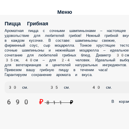
Меню
Пицца Грибная
Ароматная пицца с сочными шампиньонами – настоящее
удовольствие для любителей грибов! Нежный грибной вку
в каждом кусочке. В составе: шампиньоны свежие,
фирменный соус, сыр моцарелла. Тонкое хрустящее тесто
сочные шампиньоны и нежнейшая моцарелла – идеальное
сочетание для любителей грибных блюд. Диаметр 30см
35см, 40см – для 2-4 человек. Идеальный выбо
для вегетарианцев и ценителей натуральных ингредиентов.
Привезем вашу грибную пиццу в течении часа!
Гарантируем сохранение аромата и вкуса.
30 см.
35 см.
40 см.
690 ₽
В корзи
811 ₽