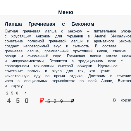
Меню
Лапша Гречневая с Беконом
Сытная гречневая лапша с беконом – питательное
блюдо с хрустящим беконом для гурманов в Анапе!
Уникальное сочетание полезной гречневой лапши и
ароматного бекона создает неповторимый вкус и
сытность. В составе: гречневая лапша, премиальный
хрустящий бекон, свежие овощи и фирменный соус.
Гречневая лапша богата белком и микроэлементами.
Готовится в традиционном воке с соблюдением
технологии быстрой обжарки. Идеальное сочетание поль
и вкуса для тех, кто ценит качественную еду во
время отдыха. Доставим в течение часа в специальны
термобоксах по всей Анапе, Витязево и округу.
250 г.
450 ₽
В корзи
529 ₽