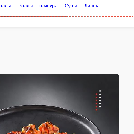
ура
Суши
Лапша wok и