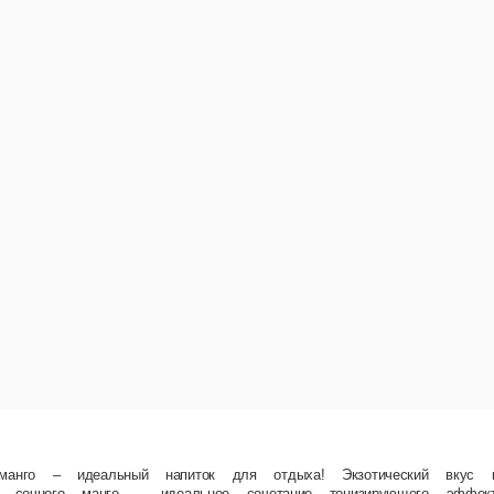
ок для отдыха! Экзотический вкус и тонизирующий эффект. В составе: чай зеленый. П
тропического аромата. Объем 500 мл – отличное решение для 1-2 человек. Идеальный выб