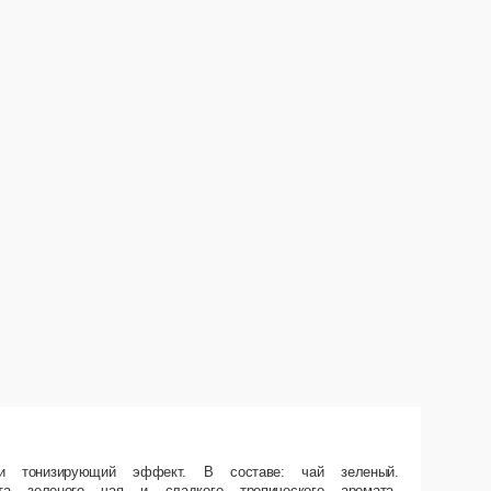
ремиальный зеленый чай с натуральным вкусом сочного манго –
ор для перерыва или в качестве дополнения к основному заказу.