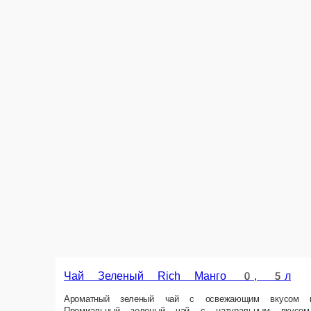
Чай Зеленый Rich Манго 0, 5л
Ароматный зеленый чай с освежающим вкусом манго – идеальный напит
идеальное сочетание тонизирующего эффекта зеленого чая и сладкого 