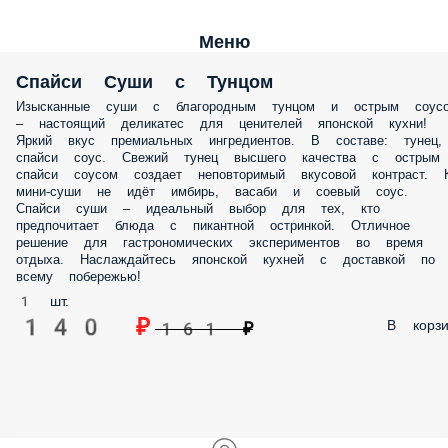
Меню
Спайси Суши с Тунцом
Изысканные суши с благородным тунцом и острым соус
– настоящий деликатес для ценителей японской кухни!
Яркий вкус премиальных ингредиентов. В составе: тунец,
спайси соус. Свежий тунец высшего качества с острым
спайси соусом создает неповторимый вкусовой контраст. 
мини-суши не идёт имбирь, васаби и соевый соус.
Спайси суши – идеальный выбор для тех, кто
предпочитает блюда с пикантной остринкой. Отличное
решение для гастрономических экспериментов во время
отдыха. Наслаждайтесь японской кухней с доставкой по
всему побережью!
1 шт.
140 ₽
В корзи
161 ₽