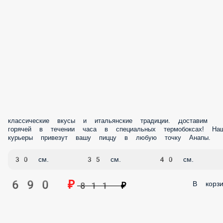
классические вкусы и итальянские традиции. Доставим
горячей в течении часа в специальных термобоксах! На
курьеры привезут вашу пиццу в любую точку Анапы.
30 см.
35 см.
40 см.
690 ₽
В корзи
811 ₽
Профиль
Меню
Заказы
Корзина