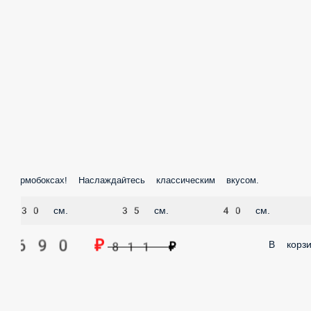
ермобоксах! Наслаждайтесь классическим вкусом.
30 см.
35 см.
40 см.
690 ₽
В корзину
811 ₽
Профиль
Меню
Заказы
Корзина