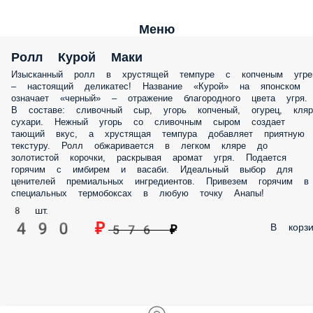
Меню
Ролл Курой Маки
Изысканный ролл в хрустящей темпуре с копченым угре
– настоящий деликатес! Название «Курой» на японском
означает «черный» – отражение благородного цвета угря.
В составе: сливочный сыр, угорь копченый, огурец, кляр
сухари. Нежный угорь со сливочным сыром создает
тающий вкус, а хрустящая темпура добавляет приятную
текстуру. Ролл обжаривается в легком кляре до
золотистой корочки, раскрывая аромат угря. Подается
горячим с имбирем и васаби. Идеальный выбор для
ценителей премиальных ингредиентов. Привезем горячим в
специальных термобоксах в любую точку Анапы!
8 шт.
490 ₽
В корзи
576 ₽