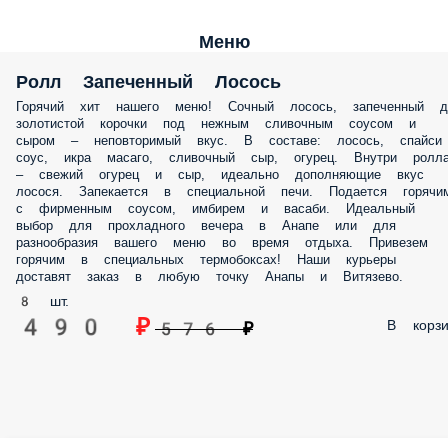
Меню
Ролл Запеченный Лосось
Горячий хит нашего меню! Сочный лосось, запеченный д
золотистой корочки под нежным сливочным соусом и
сыром – неповторимый вкус. В составе: лосось, спайси
соус, икра масаго, сливочный сыр, огурец. Внутри ролл
– свежий огурец и сыр, идеально дополняющие вкус
лосося. Запекается в специальной печи. Подается горячи
с фирменным соусом, имбирем и васаби. Идеальный
выбор для прохладного вечера в Анапе или для
разнообразия вашего меню во время отдыха. Привезем
горячим в специальных термобоксах! Наши курьеры
доставят заказ в любую точку Анапы и Витязево.
8 шт.
490 ₽
В корзи
576 ₽