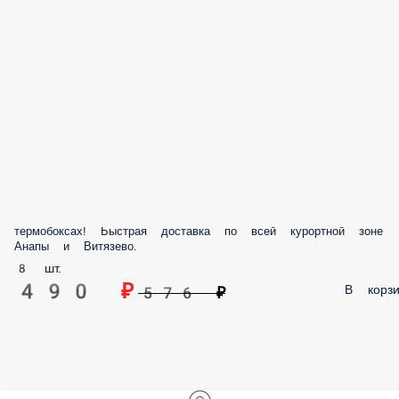
термобоксах! Быстрая доставка по всей курортной зоне
Анапы и Витязево.
8 шт.
490 ₽
В корзи
576 ₽
Профиль
Меню
Заказы
Корзина
Ещё