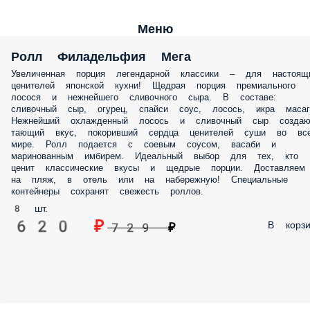
Меню
Ролл Филадельфия Мега
Увеличенная порция легендарной классики – для настоящ
ценителей японской кухни! Щедрая порция премиального
лосося и нежнейшего сливочного сыра. В составе:
сливочный сыр, огурец, спайси соус, лосось, икра масаг
Нежнейший охлажденный лосось и сливочный сыр создаю
тающий вкус, покоривший сердца ценителей суши во вс
мире. Ролл подается с соевым соусом, васаби и
маринованным имбирем. Идеальный выбор для тех, кто
ценит классические вкусы и щедрые порции. Доставляем
на пляж, в отель или на набережную! Специальные
контейнеры сохранят свежесть роллов.
8 шт.
620 ₽
В корзи
729 ₽