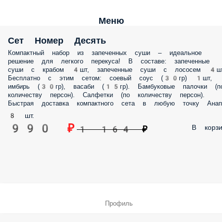
Меню
Сет Номер Десять
Компактный набор из запеченных суши – идеальное
решение для легкого перекуса! В составе: запеченные
суши с крабом 4шт, запеченные суши с лососем 4шт
Бесплатно с этим сетом: соевый соус (30гр) 1шт,
имбирь (30гр), васаби (15гр). Бамбуковые палочки (п
количеству персон). Салфетки (по количеству персон).
Быстрая доставка компактного сета в любую точку Анап
8 шт.
990 ₽
В корзи
1 164 ₽
Профиль