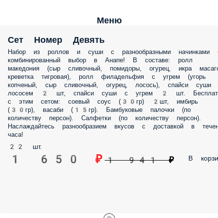
Меню
Сет Номер Девять
Набор из роллов и суши с разнообразными начинками 
комбинированный выбор в Анапе! В составе: ролл
македония (сыр сливочный, помидоры, огурец, икра масаг
креветка тигровая), ролл филадельфия с угрем (угорь
копченый, сыр сливочный, огурец, лосось), спайси суши
лососем 2 шт, спайси суши с угрем 2 шт. Бесплат
с этим сетом: соевый соус (30гр) 2шт, имбирь
(30гр), васаби (15гр). Бамбуковые палочки (по
количеству персон). Салфетки (по количеству персон).
Наслаждайтесь разнообразием вкусов с доставкой в течен
часа!
22 шт.
1 650 ₽
В корзи
1 941 ₽