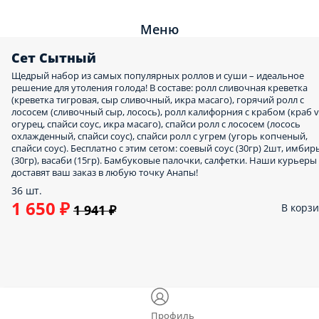
Меню
Сет Сытный
Щедрый набор из самых популярных роллов и суши – идеальное
решение для утоления голода! В составе: ролл сливочная креветка
(креветка тигровая, сыр сливочный, икра масаго), горячий ролл с
лососем (сливочный сыр, лосось), ролл калифорния с крабом (краб vi
огурец, спайси соус, икра масаго), спайси ролл с лососем (лосось
охлажденный, спайси соус), спайси ролл с угрем (угорь копченый,
спайси соус). Бесплатно с этим сетом: соевый соус (30гр) 2шт, имбир
(30гр), васаби (15гр). Бамбуковые палочки, салфетки. Наши курьеры
доставят ваш заказ в любую точку Анапы!
36 шт.
1 650 ₽
В корз
1 941 ₽
Профиль